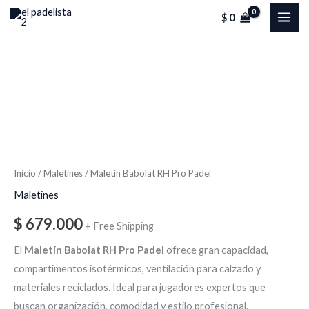
Ir
MAI
$
0
al
ME
contenido
Maletín
Babolat
RH
Pro
Padel
cantidad
Inicio
/
Maletines
/ Maletín Babolat RH Pro Padel
Maletines
$
679.000
+ Free Shipping
El
Maletín Babolat RH Pro Padel
ofrece gran capacidad,
compartimentos isotérmicos, ventilación para calzado y
materiales reciclados. Ideal para jugadores expertos que
buscan organización, comodidad y estilo profesional.