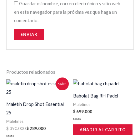
Guardar mi nombre, correo electrónico y sitio web
en este navegador para la próxima vez que haga un
comentario.
Productos relacionados
Original
Current
Sale!
price
price
was:
is:
Babolat Bag RH Padel
$ 390.000.
$ 289.000.
Maletín Drop Shot Essential
Maletines
$
699.000
25
Maletines
Valorado
en
$
390.000
$
289.000
AÑADIR AL CARRITO
0
de
5