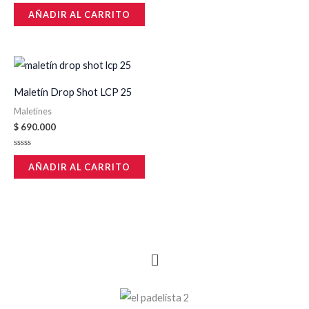
Valorado
en
AÑADIR AL CARRITO
0
de
5
Maletín Drop Shot LCP 25
Maletines
$
690.000
Valorado
en
AÑADIR AL CARRITO
0
de
5
Menú