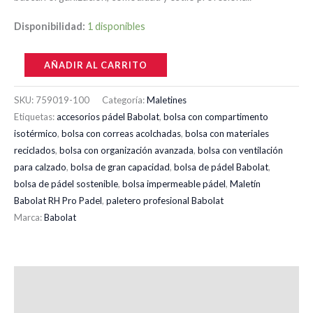
Disponibilidad:
1 disponibles
AÑADIR AL CARRITO
SKU:
759019-100
Categoría:
Maletines
Etiquetas:
accesorios pádel Babolat
,
bolsa con compartimento
isotérmico
,
bolsa con correas acolchadas
,
bolsa con materiales
reciclados
,
bolsa con organización avanzada
,
bolsa con ventilación
para calzado
,
bolsa de gran capacidad
,
bolsa de pádel Babolat
,
bolsa de pádel sostenible
,
bolsa impermeable pádel
,
Maletín
Babolat RH Pro Padel
,
paletero profesional Babolat
Marca:
Babolat
Descripción
Valoraciones (0)