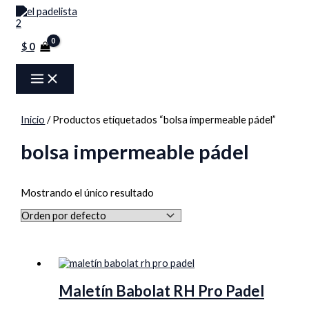
MAIN
Ir
Menú
MENU
al
contenido
$
0
Inicio
/ Productos etiquetados “bolsa impermeable pádel”
bolsa impermeable pádel
Mostrando el único resultado
Maletín Babolat RH Pro Padel