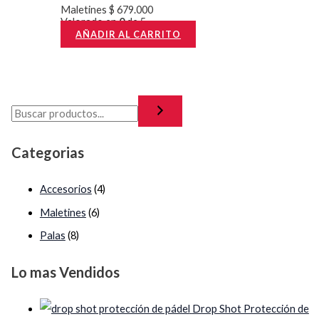
Maletines
$
679.000
Valorado en
0
de 5
AÑADIR AL CARRITO
Categorias
Accesorios
(4)
Maletines
(6)
Palas
(8)
Lo mas Vendidos
Drop Shot Protección de