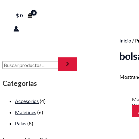
$
0
Inicio
/ P
bols
Mostrand
Categorias
Ma
Accesorios
(4)
Va
Maletines
(6)
Palas
(8)