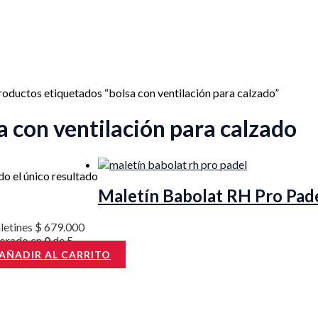
roductos etiquetados “bolsa con ventilación para calzado”
a con ventilación para calzado
o el único resultado
Maletín Babolat RH Pro Pad
letines
$
679.000
lorado en
0
de 5
AÑADIR AL CARRITO