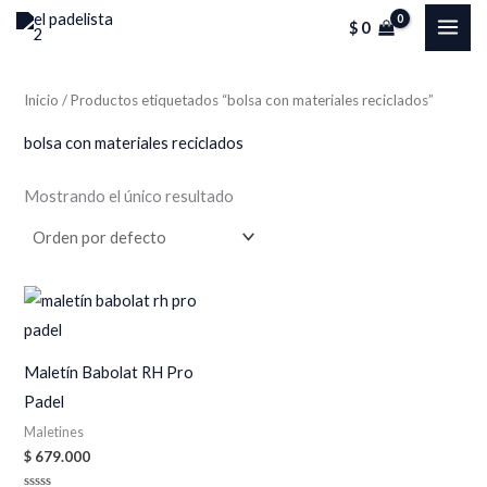
Ir
MAI
$
0
al
ME
contenido
Inicio
/ Productos etiquetados “bolsa con materiales reciclados”
bolsa con materiales reciclados
Mostrando el único resultado
Maletín Babolat RH Pro
Padel
Maletines
$
679.000