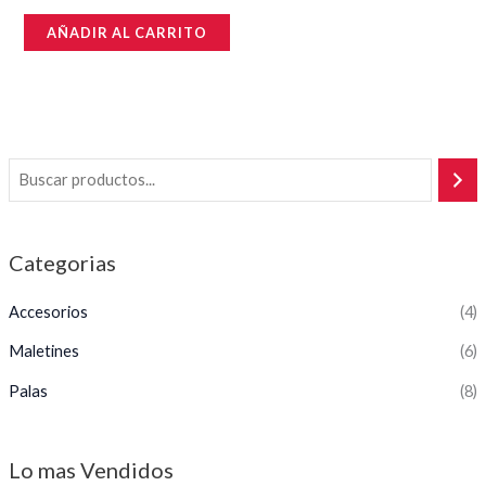
Valorado
en
AÑADIR AL CARRITO
0
de
5
Categorias
Accesorios
(4)
Maletines
(6)
Palas
(8)
Lo mas Vendidos