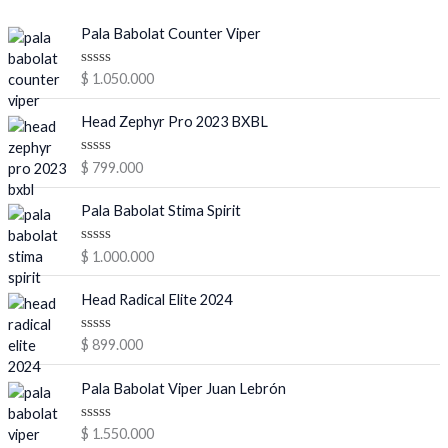
Pala Babolat Counter Viper
V
$
1.050.000
a
l
o
Head Zephyr Pro 2023 BXBL
r
a
d
V
$
799.000
o
a
e
l
n
o
Pala Babolat Stima Spirit
0
r
d
a
e
d
V
$
1.000.000
5
o
a
e
l
n
o
Head Radical Elite 2024
0
r
d
a
e
d
V
$
899.000
5
o
a
e
l
n
o
Pala Babolat Viper Juan Lebrón
0
r
d
a
e
d
V
$
1.550.000
5
o
a