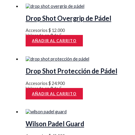
s
s
$
$
:
:
Drop Shot Overgrip de Pádel
$
$
2
2
8
8
Accesorios
$
12.000
3
3
9
9
Valorado en
0
de 5
AÑADIR AL CARRITO
9
9
.
.
0
0
0
0
.
.
0
0
Drop Shot Protección de Pádel
0
0
0
0
0
0
.
.
Accesorios
$
24.900
0
0
Valorado en
0
de 5
AÑADIR AL CARRITO
.
.
Wilson Padel Guard