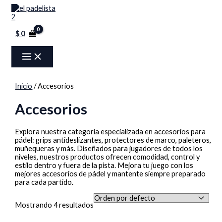
MAIN
Ir
Menú
P
O
O
C
C
P
MENU
al
contenido
r
r
r
u
u
r
$
0
e
i
i
r
r
e
c
g
g
r
r
c
i
i
i
e
e
i
o
n
n
n
n
o
Inicio
/ Accesorios
m
a
a
t
t
m
Accesorios
í
l
l
p
p
á
n
p
p
r
r
x
Explora nuestra categoría especializada en accesorios para
i
r
r
i
i
i
pádel: grips antideslizantes, protectores de marco, paleteros,
muñequeras y más. Diseñados para jugadores de todos los
m
i
i
c
c
m
niveles, nuestros productos ofrecen comodidad, control y
o
c
c
e
e
o
estilo dentro y fuera de la pista. Mejora tu juego con los
mejores accesorios de pádel y mantente siempre preparado
e
e
i
i
para cada partido.
w
w
s
s
Mostrando 4 resultados
a
a
:
: