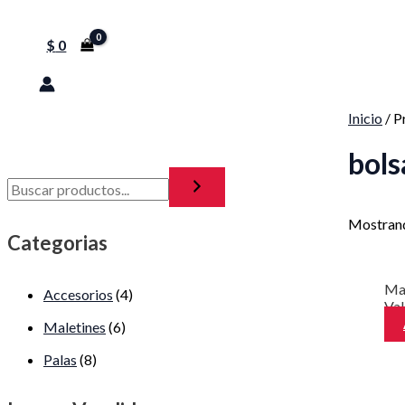
$
0
Inicio
/ P
bols
Mostrand
Categorias
Ma
Accesorios
(4)
Va
Maletines
(6)
Palas
(8)