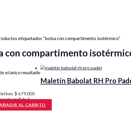
roductos etiquetados “bolsa con compartimento isotérmico”
a con compartimento isotérmic
o el único resultado
Maletín Babolat RH Pro Pad
letines
$
679.000
lorado en
0
de 5
AÑADIR AL CARRITO