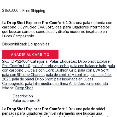
$
860.000
+ Free Shipping
La
Drop Shot Explorer Pro Comfort 1.0
es una pala redonda con
carbono 3K y núcleo EVA Soft, ideal para jugadores intermedios
que buscan control, comodidad y diseño moderno inspirado en
Lucas Campagnolo.
Disponibilidad:
1 disponibles
AÑADIR AL CARRITO
SKU:
DP324004
Categoría:
Palas
Etiquetas:
Drop Shot Explorer
Pro Comfort 1.0
,
pala cómoda y precisa
,
pala con balance bajo
,
pala
con carbono 3K
,
pala con Cork Cushion Grip
,
pala con EVA Soft
,
pala con Silicone Channel
,
pala de control y confort
,
pala de pádel
2025
,
pala de pádel Drop Shot
,
pala inspirada en Lucas
Campagnolo
,
pala intermedia
,
pala línea Ambition
,
pala redonda
Marca:
Drop Shot
Descripción
Valoraciones (0)
La
Drop Shot Explorer Pro Comfort 1.0
es una pala de pádel
pensada para jugadores de nivel intermedio que buscan una