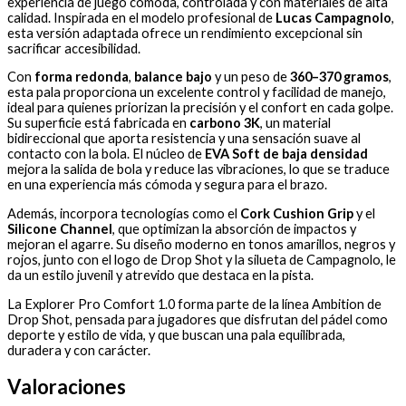
experiencia de juego cómoda, controlada y con materiales de alta
calidad. Inspirada en el modelo profesional de
Lucas Campagnolo
,
esta versión adaptada ofrece un rendimiento excepcional sin
sacrificar accesibilidad.
Con
forma redonda
,
balance bajo
y un peso de
360–370 gramos
,
esta pala proporciona un excelente control y facilidad de manejo,
ideal para quienes priorizan la precisión y el confort en cada golpe.
Su superficie está fabricada en
carbono 3K
, un material
bidireccional que aporta resistencia y una sensación suave al
contacto con la bola. El núcleo de
EVA Soft de baja densidad
mejora la salida de bola y reduce las vibraciones, lo que se traduce
en una experiencia más cómoda y segura para el brazo.
Además, incorpora tecnologías como el
Cork Cushion Grip
y el
Silicone Channel
, que optimizan la absorción de impactos y
mejoran el agarre. Su diseño moderno en tonos amarillos, negros y
rojos, junto con el logo de Drop Shot y la silueta de Campagnolo, le
da un estilo juvenil y atrevido que destaca en la pista.
La Explorer Pro Comfort 1.0 forma parte de la línea Ambition de
Drop Shot, pensada para jugadores que disfrutan del pádel como
deporte y estilo de vida, y que buscan una pala equilibrada,
duradera y con carácter.
Valoraciones