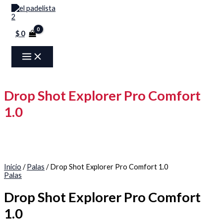
MAIN
Ir
Drop
Menú
MENU
al
Shot
contenido
Explorer
Pro
$
0
Comfort
1.0
cantidad
Drop Shot Explorer Pro Comfort
1.0
Inicio
/
Palas
/ Drop Shot Explorer Pro Comfort 1.0
Palas
Drop Shot Explorer Pro Comfort
1.0