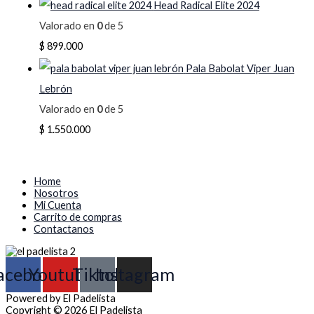
Head Radical Elite 2024
Valorado en
0
de 5
$
899.000
Pala Babolat Viper Juan
Lebrón
Valorado en
0
de 5
$
1.550.000
Home
Nosotros
Mi Cuenta
Carrito de compras
Contactanos
acebook
Youtube
Tiktok
Instagram
Powered by El Padelista
Copyright © 2026 El Padelista