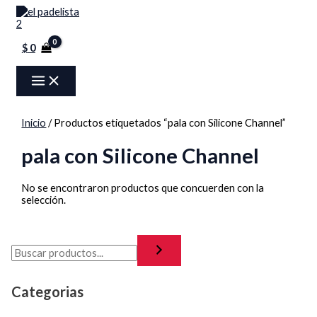
MAIN
Ir
Menú
MENU
al
contenido
$
0
Inicio
/ Productos etiquetados “pala con Silicone Channel”
pala con Silicone Channel
No se encontraron productos que concuerden con la
selección.
Categorias