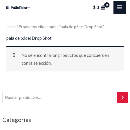
Ir
MAI
$
0
al
ME
contenido
Inicio
/ Productos etiquetados “pala de pádel Drop Shot”
pala de pádel Drop Shot
No se encontraron productos que concuerden
con la selección.
Categorias