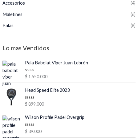
Accesorios
(4)
Maletines
(6)
Palas
(8)
Lo mas Vendidos
Pala Babolat Viper Juan Lebrón
V
$
1.550.000
a
l
o
Head Speed Elite 2023
r
a
d
V
$
899.000
o
a
e
l
n
o
Wilson Profile Padel Overgrip
0
r
d
a
e
d
V
$
39.000
5
o
a