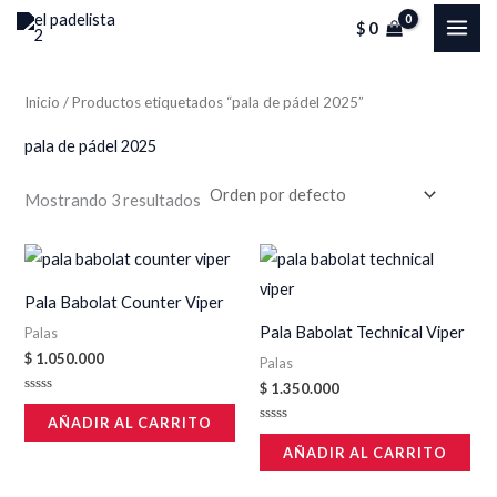
Ir
MAI
P
P
$
0
al
r
r
ME
contenido
e
e
Inicio
/ Productos etiquetados “pala de pádel 2025”
c
c
pala de pádel 2025
i
i
o
o
Mostrando 3 resultados
m
m
í
á
n
x
Pala Babolat Counter Viper
i
i
Pala Babolat Technical Viper
Palas
m
m
$
1.050.000
Palas
o
o
$
1.350.000
Valorado
en
AÑADIR AL CARRITO
0
Valorado
de
en
AÑADIR AL CARRITO
5
0
de
5