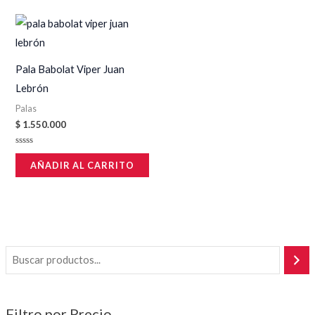
Pala Babolat Viper Juan
Lebrón
Palas
$
1.550.000
Valorado
en
AÑADIR AL CARRITO
0
de
5
Filtro por Precio