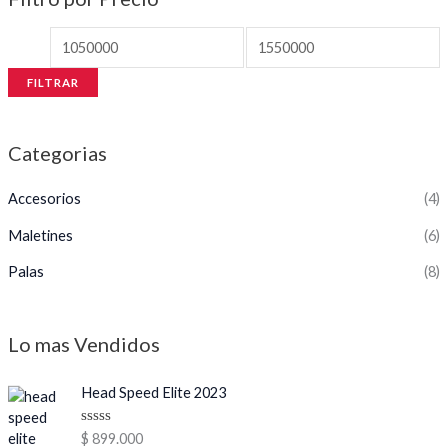
FILTRAR
Categorias
Accesorios
(4)
Maletines
(6)
Palas
(8)
Lo mas Vendidos
Head Speed Elite 2023
V
$
899.000