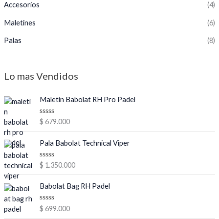
Accesorios
(4)
Maletines
(6)
Palas
(8)
Lo mas Vendidos
Maletín Babolat RH Pro Padel
V
$
679.000
a
l
o
Pala Babolat Technical Viper
r
a
d
V
$
1.350.000
o
a
e
l
n
o
Babolat Bag RH Padel
0
r
d
a
e
d
V
$
699.000
5
o
a