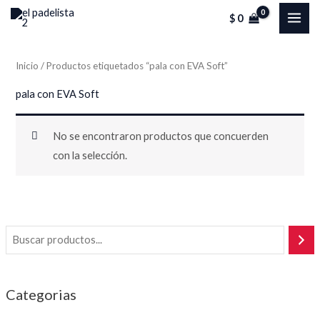
Ir
MAI
$
0
al
ME
contenido
Inicio
/ Productos etiquetados “pala con EVA Soft”
pala con EVA Soft
No se encontraron productos que concuerden
con la selección.
Categorias