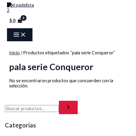
MAIN
Ir
Menú
MENU
al
contenido
$
0
Inicio
/ Productos etiquetados “pala serie Conqueror”
pala serie Conqueror
No se encontraron productos que concuerden con la
selección.
Categorias