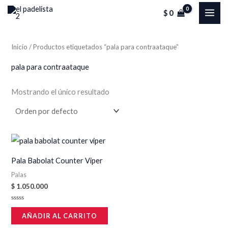
Ir
MAI
$
0
al
ME
contenido
Inicio
/ Productos etiquetados “pala para contraataque”
pala para contraataque
Mostrando el único resultado
Pala Babolat Counter Viper
Palas
$
1.050.000
Valorado
en
AÑADIR AL CARRITO
0
de