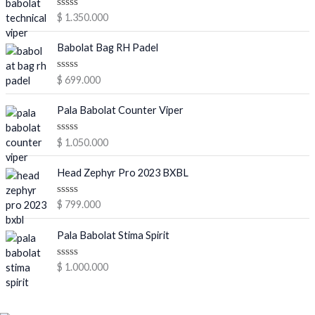
V
$
1.350.000
a
l
o
Babolat Bag RH Padel
r
a
d
V
$
699.000
o
a
e
l
n
o
Pala Babolat Counter Viper
0
r
d
a
e
d
V
$
1.050.000
5
o
a
e
l
n
o
Head Zephyr Pro 2023 BXBL
0
r
d
a
e
d
V
$
799.000
5
o
a
e
l
n
o
Pala Babolat Stima Spirit
0
r
d
a
e
d
V
$
1.000.000
5
o
a
e
l
n
o
Menú
0
r
d