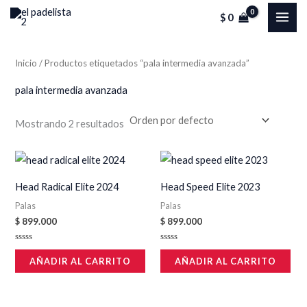
Ir
MAI
$
0
al
ME
contenido
Inicio
/ Productos etiquetados “pala intermedia avanzada”
pala intermedia avanzada
Mostrando 2 resultados
Head Radical Elite 2024
Head Speed Elite 2023
Palas
Palas
$
899.000
$
899.000
Valorado
Valorado
en
en
AÑADIR AL CARRITO
AÑADIR AL CARRITO
0
0
de
de
5
5