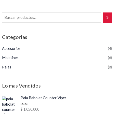
Categorias
Accesorios
(4)
Maletines
(6)
Palas
(8)
Lo mas Vendidos
Pala Babolat Counter Viper
V
$
1.050.000
a