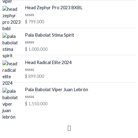
l
o
Head Zephyr Pro 2023 BXBL
r
a
d
V
$
799.000
o
a
e
l
n
o
Pala Babolat Stima Spirit
0
r
d
a
e
d
V
$
1.000.000
5
o
a
e
l
n
o
Head Radical Elite 2024
0
r
d
a
e
d
V
$
899.000
5
o
a
e
l
n
o
Pala Babolat Viper Juan Lebrón
0
r
d
a
e
d
V
$
1.550.000
5
o
a
e
l
n
o
0
r
d
Menú
a
e
d
5
o
e