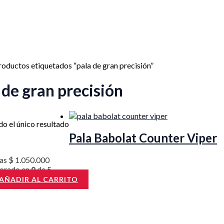
roductos etiquetados “pala de gran precisión”
 de gran precisión
o el único resultado
Pala Babolat Counter Viper
las
$
1.050.000
lorado en
0
de 5
AÑADIR AL CARRITO