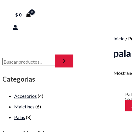
$
0
Inicio
/ P
pala
Mostrand
Categorias
Pa
Accesorios
(4)
Va
Maletines
(6)
Palas
(8)