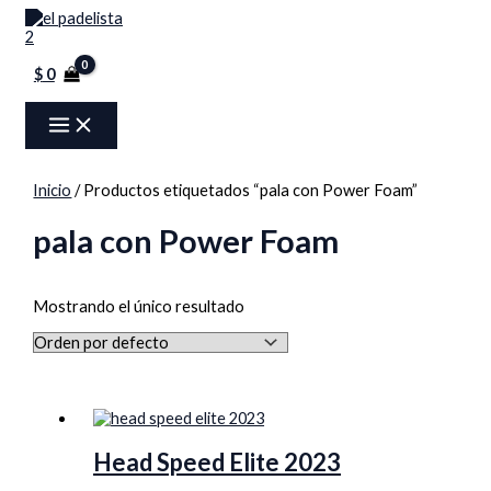
MAIN
Ir
Menú
MENU
al
contenido
$
0
Inicio
/ Productos etiquetados “pala con Power Foam”
pala con Power Foam
Mostrando el único resultado
Head Speed Elite 2023