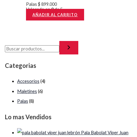
Palas
$
899.000
Valorado en
0
de 5
AÑADIR AL CARRITO
Categorias
Accesorios
(4)
Maletines
(6)
Palas
(8)
Lo mas Vendidos
Pala Babolat Viper Juan