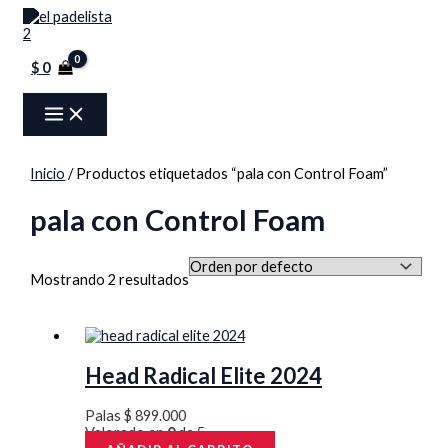
MAIN
Ir
Menú
MENU
al
contenido
$
0
Inicio
/ Productos etiquetados “pala con Control Foam”
pala con Control Foam
Mostrando 2 resultados
Head Radical Elite 2024
Palas
$
899.000
Valorado en
0
de 5