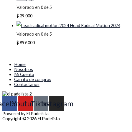
Valorado en
0
de 5
$
39.000
Head Radical Motion 2024
Valorado en
0
de 5
$
899.000
Home
Nosotros
Mi Cuenta
Carrito de compras
Contactanos
acebook
Youtube
Tiktok
Instagram
Powered by El Padelista
Copyright © 2026 El Padelista