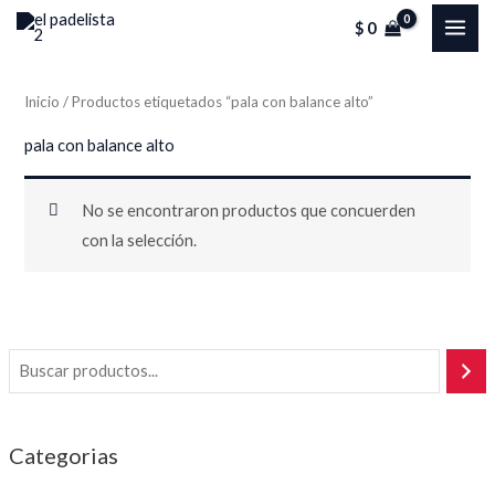
Ir
MAI
$
0
al
ME
contenido
Inicio
/ Productos etiquetados “pala con balance alto”
pala con balance alto
No se encontraron productos que concuerden
con la selección.
Categorias