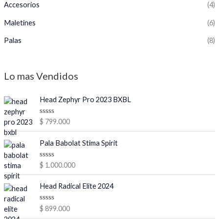
Accesorios
(4)
Maletines
(6)
Palas
(8)
Lo mas Vendidos
Head Zephyr Pro 2023 BXBL
V
$
799.000
a
l
o
Pala Babolat Stima Spirit
r
a
d
V
$
1.000.000
o
a
e
l
n
o
Head Radical Elite 2024
0
r
d
a
e
d
V
$
899.000
5
o
a