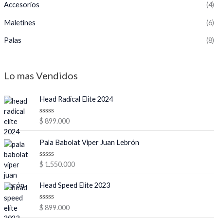
Accesorios
(4)
Maletines
(6)
Palas
(8)
Lo mas Vendidos
Head Radical Elite 2024
V
$
899.000
a
l
o
Pala Babolat Viper Juan Lebrón
r
a
d
V
$
1.550.000
o
a
e
l
n
o
Head Speed Elite 2023
0
r
d
a
e
d
V
$
899.000
5
o
a