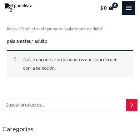
Ir
MAI
$
0
al
ME
contenido
Inicio
/ Productos etiquetados “pala amateur adulto”
pala amateur adulto
No se encontraron productos que concuerden
con la selección.
Categorias