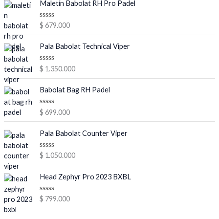
Maletín Babolat RH Pro Padel
V
$
679.000
a
l
o
Pala Babolat Technical Viper
r
a
d
V
$
1.350.000
o
a
e
l
n
o
Babolat Bag RH Padel
0
r
d
a
e
d
V
$
699.000
5
o
a
e
l
n
o
Pala Babolat Counter Viper
0
r
d
a
e
d
V
$
1.050.000
5
o
a
e
l
n
o
Head Zephyr Pro 2023 BXBL
0
r
d
a
e
d
V
$
799.000
5
o
a
e
l
n
o