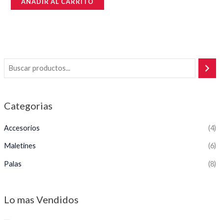
AÑADIR AL CARRITO
0
de
5
Categorias
Accesorios
(4)
Maletines
(6)
Palas
(8)
Lo mas Vendidos