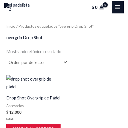
Ir
MAI
$
0
al
ME
contenido
Inicio
/ Productos etiquetados “overgrip Drop Shot”
overgrip Drop Shot
Mostrando el único resultado
Drop Shot Overgrip de Pádel
Accesorios
$
12.000
Valorado
en