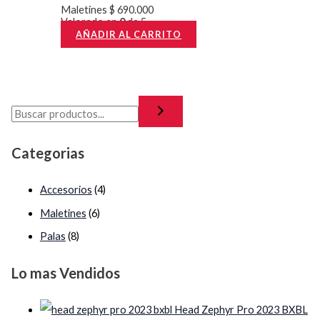
Maletines
$
690.000
Valorado en
0
de 5
AÑADIR AL CARRITO
Categorias
Accesorios
(4)
Maletines
(6)
Palas
(8)
Lo mas Vendidos
Head Zephyr Pro 2023 BXBL