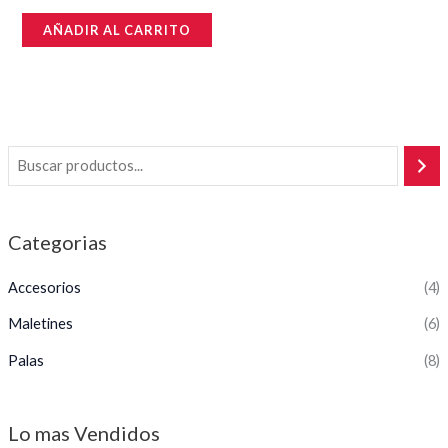
Valorado
en
AÑADIR AL CARRITO
0
de
5
Categorias
Accesorios
(4)
Maletines
(6)
Palas
(8)
Lo mas Vendidos