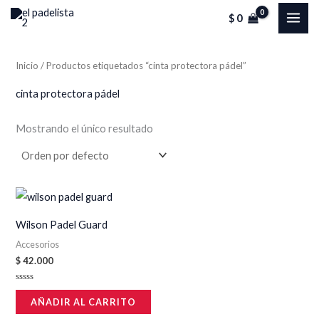
Ir
MAI
$
0
al
ME
contenido
Inicio
/ Productos etiquetados “cinta protectora pádel”
cinta protectora pádel
Mostrando el único resultado
Wilson Padel Guard
Accesorios
$
42.000
Valorado
en
AÑADIR AL CARRITO
0
de