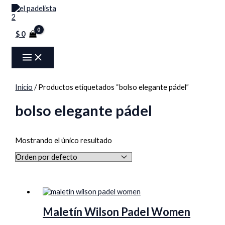
MAIN
Ir
Menú
MENU
al
contenido
$
0
Inicio
/ Productos etiquetados “bolso elegante pádel”
bolso elegante pádel
Mostrando el único resultado
Maletín Wilson Padel Women