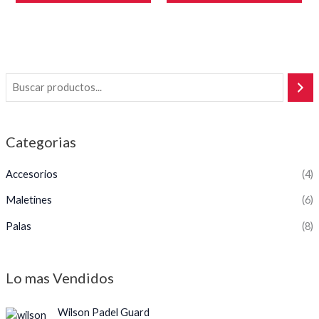
de
de
5
5
Categorias
Accesorios
(4)
Maletines
(6)
Palas
(8)
Lo mas Vendidos
Wilson Padel Guard