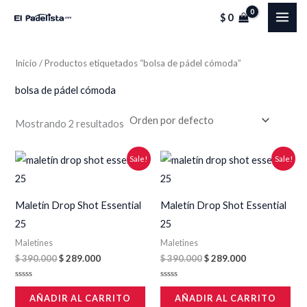
Ir
MAI
$
0
al
ME
contenido
Inicio
/ Productos etiquetados “bolsa de pádel cómoda”
bolsa de pádel cómoda
Mostrando 2 resultados
Original
Current
Original
Current
Sale!
Sale!
price
price
price
price
was:
is:
was:
is:
$ 390.000.
$ 289.000.
$ 390.000.
$ 289.000.
Maletín Drop Shot Essential
Maletín Drop Shot Essential
25
25
Maletines
Maletines
$
390.000
$
289.000
$
390.000
$
289.000
Valorado
Valorado
en
en
AÑADIR AL CARRITO
AÑADIR AL CARRITO
0
0