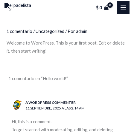
Ir
MAI
$
0
al
ME
contenido
1 comentario
/
Uncategorized
/ Por
admin
Welcome to WordPress. This is your first post. Edit or delete
it, then start writing!
1 comentario en “Hello world!”
A WORDPRESS COMMENTER
11 SEPTIEMBRE, 2025 A LAS 2:14 AM
Hi, this is a comment.
To get started with moderating, editing, and deleting