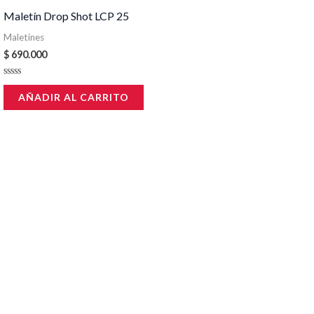
Maletín Drop Shot LCP 25
Maletines
$
690.000
Valorado
en
AÑADIR AL CARRITO
0
de
5