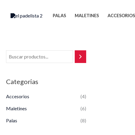
Ir
al
PALAS
MALETINES
ACCESORIOS
contenido
Categorias
Accesorios
(4)
Maletines
(6)
Palas
(8)