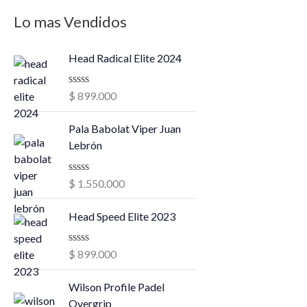
Lo mas Vendidos
Head Radical Elite 2024
V
$
899.000
a
l
o
Pala Babolat Viper Juan
r
Lebrón
a
d
o
V
$
1.550.000
e
a
n
l
0
o
Head Speed Elite 2023
d
r
e
a
5
d
V
$
899.000
o
a
e
l
n
o
Wilson Profile Padel
0
r
Overgrip
d