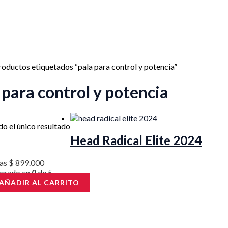
roductos etiquetados “pala para control y potencia”
 para control y potencia
o el único resultado
Head Radical Elite 2024
las
$
899.000
lorado en
0
de 5
AÑADIR AL CARRITO