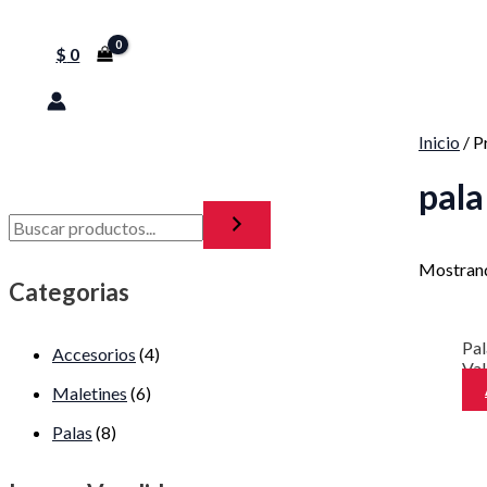
$
0
Inicio
/ P
pala
Mostrand
Categorias
Pa
Accesorios
(4)
Va
Maletines
(6)
Palas
(8)