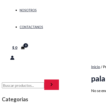
NOSOTROS
CONTACTANOS
$
0
Inicio
/ P
pal
No se en
Categorias