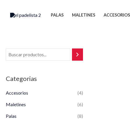
Ir
al
PALAS
MALETINES
ACCESORIOS
contenido
Categorias
Accesorios
(4)
Maletines
(6)
Palas
(8)