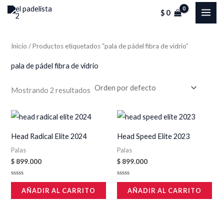
Ir
MAI
$
0
al
ME
contenido
Inicio
/ Productos etiquetados “pala de pádel fibra de vidrio”
pala de pádel fibra de vidrio
Mostrando 2 resultados
Head Radical Elite 2024
Head Speed Elite 2023
Palas
Palas
$
899.000
$
899.000
Valorado
Valorado
en
en
AÑADIR AL CARRITO
AÑADIR AL CARRITO
0
0
de
de
5
5