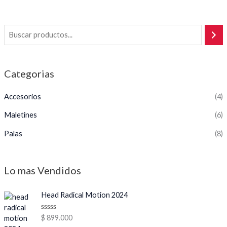
Categorias
Accesorios
(4)
Maletines
(6)
Palas
(8)
Lo mas Vendidos
Head Radical Motion 2024
V
$
899.000
a