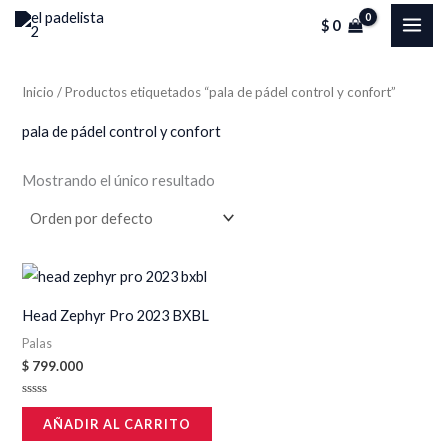
Ir
MAI
$
0
al
ME
contenido
Inicio
/ Productos etiquetados “pala de pádel control y confort”
pala de pádel control y confort
Mostrando el único resultado
Head Zephyr Pro 2023 BXBL
Palas
$
799.000
Valorado
en
AÑADIR AL CARRITO
0
de