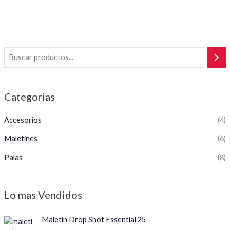
5
Categorias
Accesorios
(4)
Maletines
(6)
Palas
(8)
Lo mas Vendidos
O
C
Maletín Drop Shot Essential 25
r
u