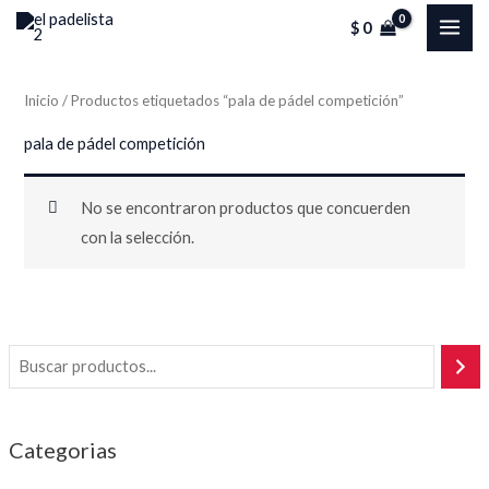
Ir
MAI
$
0
al
ME
contenido
Inicio
/ Productos etiquetados “pala de pádel competición”
pala de pádel competición
No se encontraron productos que concuerden
con la selección.
Categorias