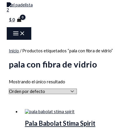
MAIN
Ir
Menú
O
C
MENU
al
contenido
r
u
$
0
i
r
g
r
i
e
n
n
Inicio
/ Productos etiquetados “pala con fibra de vidrio”
a
t
pala con fibra de vidrio
l
p
p
r
r
i
Mostrando el único resultado
i
c
c
e
e
i
w
s
Pala Babolat Stima Spirit
a
: