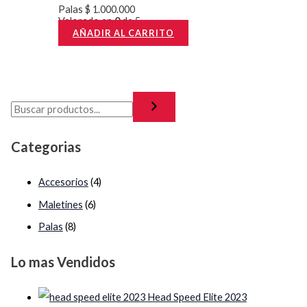
s
$
Palas
$
1.000.000
:
Valorado en
0
de 5
AÑADIR AL CARRITO
$
2
8
3
9
9
.
0
0
.
0
Categorias
0
0
0
.
Accesorios
(4)
0
Maletines
(6)
.
Palas
(8)
Lo mas Vendidos
Head Speed Elite 2023