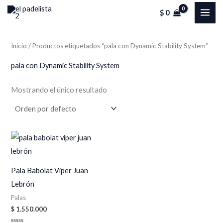
Ir
MAI
$
0
al
ME
contenido
Inicio
/ Productos etiquetados “pala con Dynamic Stability System”
pala con Dynamic Stability System
Mostrando el único resultado
Pala Babolat Viper Juan
Lebrón
Palas
$
1.550.000