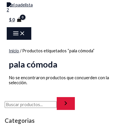
MAIN
Ir
Menú
MENU
al
contenido
$
0
Inicio
/ Productos etiquetados “pala cómoda”
pala cómoda
No se encontraron productos que concuerden con la
selección.
Categorias