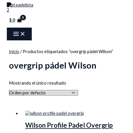
MAIN
Ir
Menú
MENU
al
contenido
$
0
Inicio
/ Productos etiquetados “overgrip pádel Wilson”
overgrip pádel Wilson
Mostrando el único resultado
Wilson Profile Padel Overgrip