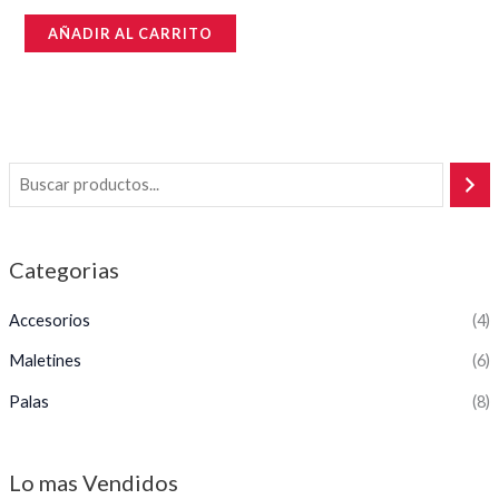
Valorado
en
AÑADIR AL CARRITO
0
de
5
Categorias
Accesorios
(4)
Maletines
(6)
Palas
(8)
Lo mas Vendidos