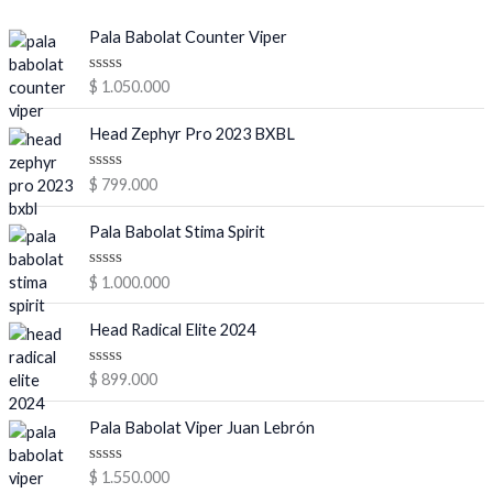
Pala Babolat Counter Viper
V
$
1.050.000
a
l
o
Head Zephyr Pro 2023 BXBL
r
a
d
V
$
799.000
o
a
e
l
n
o
Pala Babolat Stima Spirit
0
r
d
a
e
d
V
$
1.000.000
5
o
a
e
l
n
o
Head Radical Elite 2024
0
r
d
a
e
d
V
$
899.000
5
o
a
e
l
n
o
Pala Babolat Viper Juan Lebrón
0
r
d
a
e
d
V
$
1.550.000
5
o
a