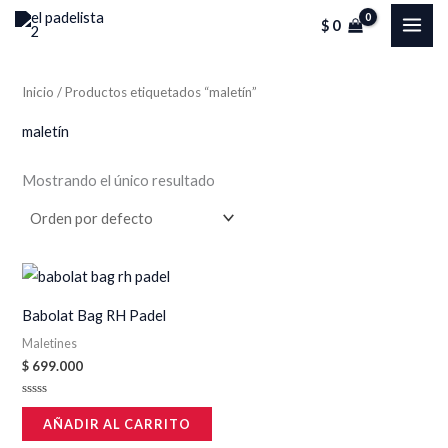
Ir
MAI
$
0
al
ME
contenido
Inicio
/ Productos etiquetados “maletín”
maletín
Mostrando el único resultado
Babolat Bag RH Padel
Maletines
$
699.000
Valorado
en
AÑADIR AL CARRITO
0
de