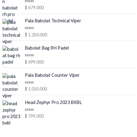
V
$
679.000
a
l
o
Pala Babolat Technical Viper
r
a
d
V
$
1.350.000
o
a
e
l
n
o
Babolat Bag RH Padel
0
r
d
a
e
d
V
$
699.000
5
o
a
e
l
n
o
Pala Babolat Counter Viper
0
r
d
a
e
d
V
$
1.050.000
5
o
a
e
l
n
o
Head Zephyr Pro 2023 BXBL
0
r
d
a
e
d
V
$
799.000
5
o
a
e
l
n
o
0
r
d