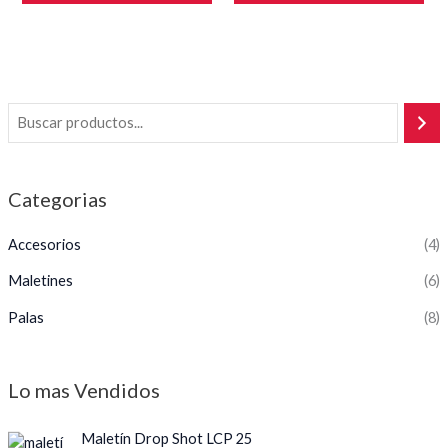
de
de
5
5
Categorias
Accesorios
(4)
Maletines
(6)
Palas
(8)
Lo mas Vendidos
Maletín Drop Shot LCP 25