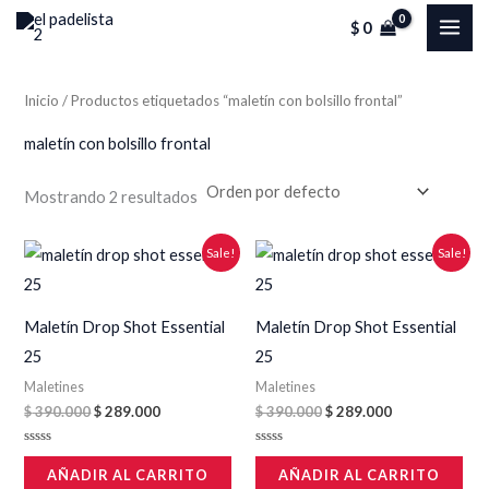
Ir
MAI
$
0
al
ME
contenido
Inicio
/ Productos etiquetados “maletín con bolsillo frontal”
maletín con bolsillo frontal
Mostrando 2 resultados
Original
Current
Original
Current
Sale!
Sale!
price
price
price
price
was:
is:
was:
is:
$ 390.000.
$ 289.000.
$ 390.000.
$ 289.000.
Maletín Drop Shot Essential
Maletín Drop Shot Essential
25
25
Maletines
Maletines
$
390.000
$
289.000
$
390.000
$
289.000
Valorado
Valorado
en
en
AÑADIR AL CARRITO
AÑADIR AL CARRITO
0
0