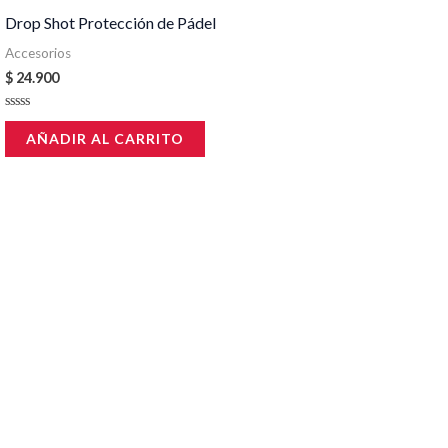
Drop Shot Protección de Pádel
Accesorios
$
24.900
Valorado
en
AÑADIR AL CARRITO
0
de
5