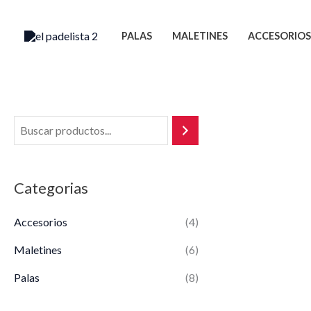
Ir
al
PALAS
MALETINES
ACCESORIOS
contenido
Categorias
Accesorios
(4)
Maletines
(6)
Palas
(8)