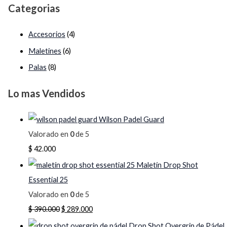
s
s
$
$
Categorias
:
:
$
$
2
2
Accesorios
(4)
8
8
Maletines
(6)
3
3
9
9
Palas
(8)
9
9
.
.
0
0
0
0
Lo mas Vendidos
.
.
0
0
0
0
0
0
Wilson Padel Guard
0
0
.
.
Valorado en
0
de 5
0
0
$
42.000
.
.
Maletín Drop Shot
Essential 25
Valorado en
0
de 5
$
390.000
$
289.000
Drop Shot Overgrip de Pádel