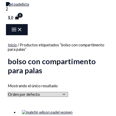
MAIN
Ir
Menú
O
C
MENU
al
contenido
r
u
$
0
i
r
g
r
i
e
n
n
Inicio
/ Productos etiquetados “bolso con compartimento
a
t
para palas”
l
p
bolso con compartimento
p
r
para palas
r
i
i
c
Mostrando el único resultado
c
e
e
i
w
s
a
: