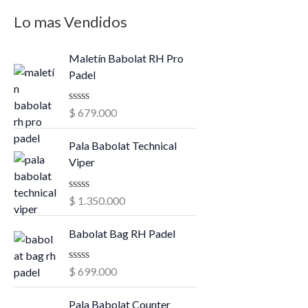
Lo mas Vendidos
Maletín Babolat RH Pro
Padel
V
$
679.000
a
l
o
Pala Babolat Technical
r
Viper
a
d
o
V
$
1.350.000
e
a
n
l
0
o
Babolat Bag RH Padel
d
r
e
a
5
d
V
$
699.000
o
a
e
l
n
o
Pala Babolat Counter