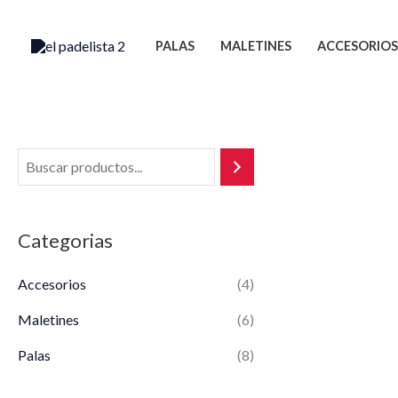
Ir
al
PALAS
MALETINES
ACCESORIOS
contenido
Categorias
Accesorios
(4)
Maletines
(6)
Palas
(8)