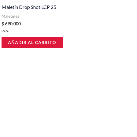
Maletín Drop Shot LCP 25
Maletines
$
690.000
Valorado
en
AÑADIR AL CARRITO
0
de
5