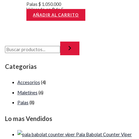
Palas
$
1.050.000
Valorado en
0
de 5
AÑADIR AL CARRITO
Categorias
Accesorios
(4)
Maletines
(6)
Palas
(8)
Lo mas Vendidos
Pala Babolat Counter Viper