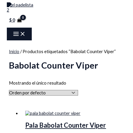
MAIN
Ir
Menú
MENU
al
contenido
$
0
Inicio
/ Productos etiquetados “Babolat Counter Viper”
Babolat Counter Viper
Mostrando el único resultado
Pala Babolat Counter Viper